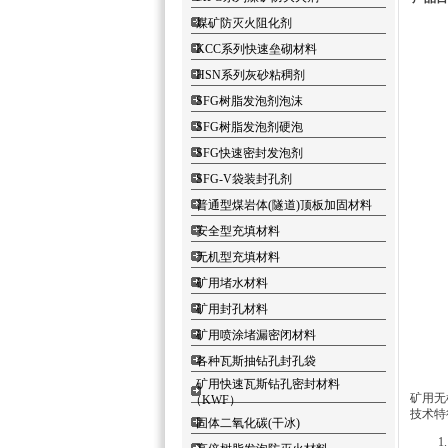
煤矿防灭火阻化剂
KCC系列快速垒砌材料
HSN系列灰砂粘稠剂
SFG树脂发泡剂泡沫
SFG树脂发泡剂硬泡
SFG快速密封发泡剂
SFG-V袋装封孔剂
普通型煤岩体(隧道)顶板加固材料
安全型充填材料
无机型充填材料
矿用堵水材料
矿用封孔材料
矿用喷涂堵漏密闭材料
各种瓦斯抽钻孔封孔袋
矿用快速瓦斯钻孔密封材料
矿用无
（KWF）
技术特
固体二氧化碳(干冰)