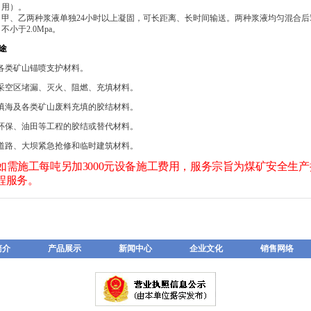
用）。
甲、乙两种浆液单独24小时以上凝固，可长距离、长时间输送。两种浆液均匀混合后5
不小于2.0Mpa。
途
各类矿山锚喷支护材料。
空区堵漏、灭火、阻燃、充填材料。
海及各类矿山废料充填的胶结材料。
保、油田等工程的胶结或替代材料。
路、大坝紧急抢修和临时建筑材料。
如需施工每吨另加3000元设备施工费用，服务宗旨为煤矿安全生
程服务。
简介
产品展示
新闻中心
企业文化
销售网络