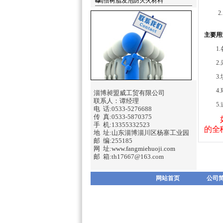
高倍树脂发泡防灭火材料
主要用
1.
2.采
3.填
4.环
淄博昶盟威工贸有限公司
联系人：谭经理
5.道
电 话:0533-5276688
传 真:0533-5870375
手 机:13355332523
的全
地 址:山东淄博淄川区杨寨工业园
邮 编:255185
网 址:
www.fangmiehuoji.com
邮 箱:th17667@163.com
网站首页
公司