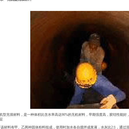
机型充填材料，是一种体积比含水率高达90%的无机材料，早期强度高，胶结性能好，
征
该材料有甲、乙两种固体粉料组成，使用时加水各自搅拌成浆液，水灰比2∶1，通过